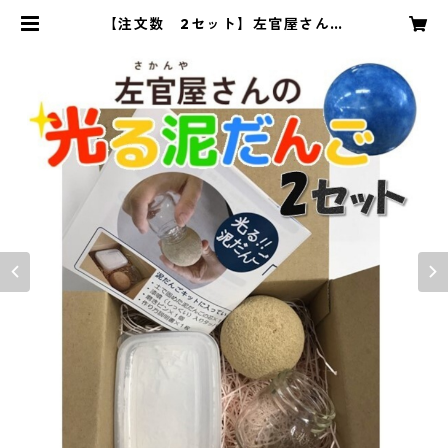
【注文数 2セット】左官屋さんの
光る泥だんご | 光る泥だんご ・左官
塗り壁見本｜ハマニ